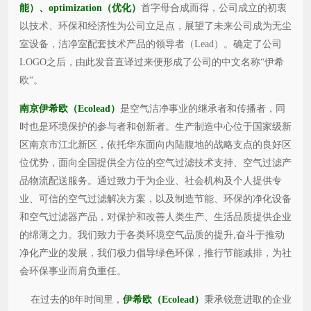
能）、optimization（优化）
首字母合成而得，公司成立的初衷
以技术、环保和经济性为公司立足点，展望了未来公司成为无尘
室设备，洁净室配套技术产品的领导者（Lead）。确定了公司
LOGO之后，由此发音直译过来便形成了公司的中文名称“伊希
欧“。
南京伊希欧（Ecolead）
是空气洁净事业的继承者和传播者，同
时也是环境保护的参与者和创新者。生产制造中心位于国家级新
区南京市江北新区，依托华东面向内陆腹地的战略支点的良好区
位优势，面向全国提供全方位的空气过滤技术支持、空气过滤产
品物流配送服务。通过致力于为企业、社会机构及个人提供专
业、可信的空气过滤解决方案，以及制造节能、环保的净化设备
和空气过滤器产品，对保护和改善人类生产、生活品质提供企业
的绵薄之力。我们致力于各类环境空气品质的提升,奋斗于推动
净化产业的发展，我们极力倡导绿色环保，推行节能减排，为社
会环保事业而肩负重任。
在过去的8年时间里，
伊希欧（Ecolead）
秉承锐意进取的企业